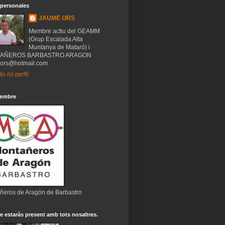
 personales
JAUME ORS
Membre actiu del GEAMM
(Grup Escalada Alta
Muntanya de Mataró) i
AÑEROS BARBASTRO ARAGON
ors@hotmail.com
do mi perfil
embre
ñeros de Aragón de Barbastro
 estaràs present amb tots nosaltres.