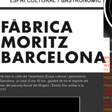
PURE
LONG
MDH 
MDH 
TRYD
P
AL´S
MDH 
 tota la colla del Tarambana (Espai cultural i gastronòmic
FREE
Barcelona, un total d´uns 40 km, gaüdint de tot el trajecte del
SLAL
rem del passeig fluvial del Mogent i Besòs fins arribar a la
FREE
 ????
I CO
FREE
KNK (
PAL´
201
8
FREE