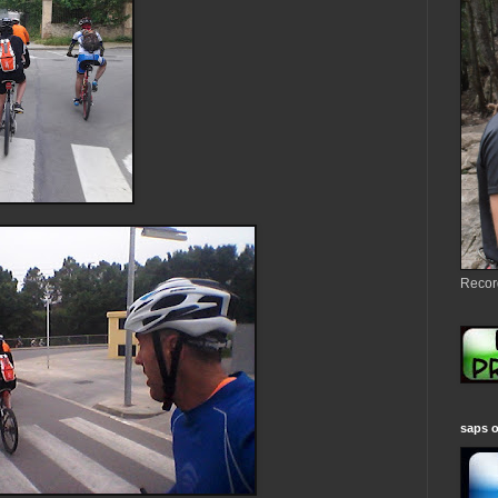
Recor
saps 