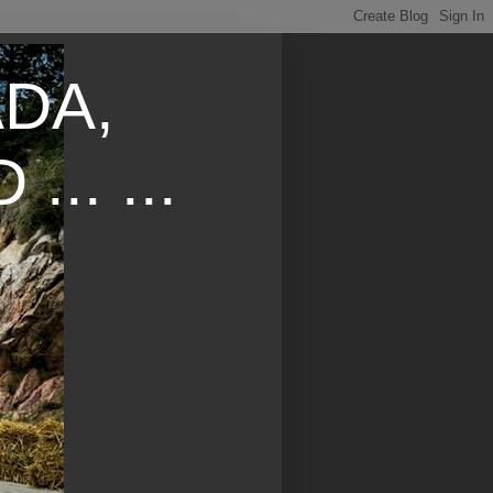
DA,
.. ...