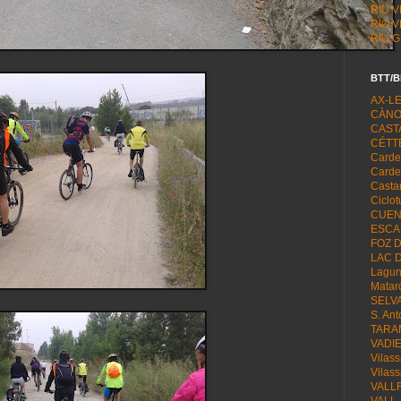
RIU 
RIO 
RIU 
BTT/B
AX-L
CÀNO
CAST
CÉTT
Carde
Carde
Casta
Ciclo
CUENT
ESCA
FOZ 
LAC 
Lagun
Matar
SELVA
S. Ant
TARA
VADI
Vilass
Vilass
VALL