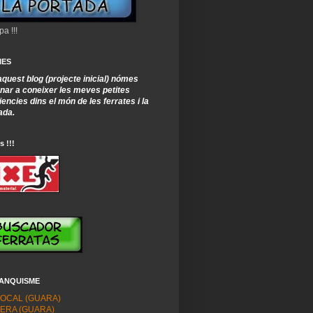
pa !!!
IES
quest blog (projecte inicial) nómes
onar a coneixer les meves petites
encies dins el món de les ferrates i la
ada.
s !!!
ANQUISME
OCAL (GUARA)
ERA (GUARA)