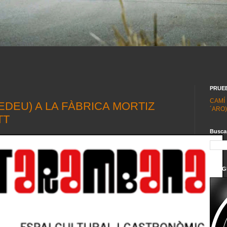
PRUE
CAMÍ
DEU) A LA FÀBRICA MORTIZ
´ARO)
TT
Buscar
LONG