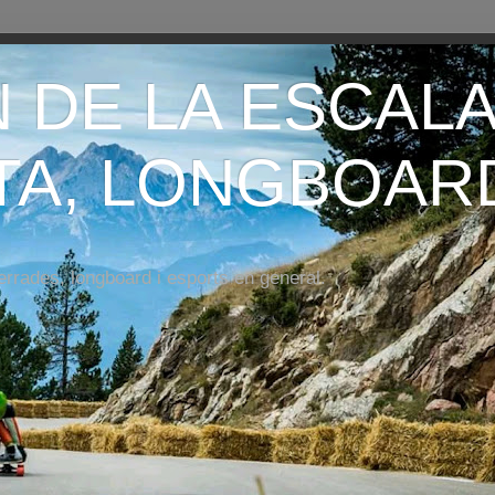
 DE LA ESCALA
A, LONGBOARD .
errades, longboard i esports en general.