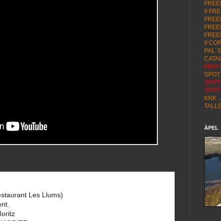
FREE
II FR
FREE
FREE
FREE
II CO
PAL´S
CATA
MDH 
SPOT
SPOT
SPOT
KNK 
TALL
ÀPEL
staurant Les Llums)
ent.
oritz