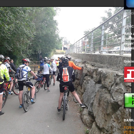
partici
GRÀC
Amb a
vui d
experi
escal
Gràcie
BARR
FORN
PEON