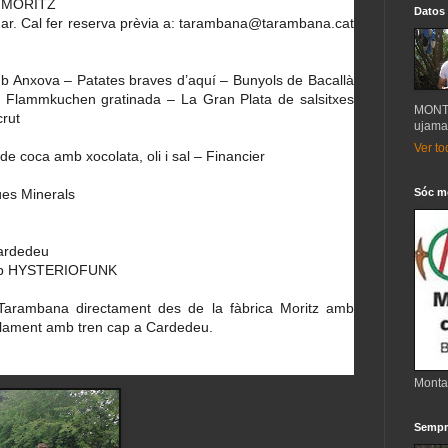
A MORITZ
Datos
nar. Cal fer reserva prèvia a: tarambana@tarambana.cat
mb Anxova – Patates braves d’aquí – Bunyols de Bacallà
– Flammkuchen gratinada – La Gran Plata de salsitxes
MONT
rut
ujama
Ver to
e coca amb xocolata, oli i sal – Financier
ües Minerals
Sóc m
Cardedeu
amb HYSTERIOFUNK
l Tarambana directament des de la fàbrica Moritz amb
l·lament amb tren cap a Cardedeu.
Monta
Sempre