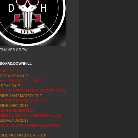
THANES CREW
BOARD/DOWNHILL
FORUM 2017
TERRASSA 2017
AY LONG SCHOLL (2017)
 PEAK 2017
VALL D´HEBRON 2017 (BARCELONA)
RIDE SANT MATEO 2017
OM TEST BARCELONA 2017
RIDE XERT 2018
PA BARCELONA 2018
RIDE LE MOURTIS (FRANCIA) 2018
SLOVENIA) 2018
S PEAK (COPA CATALANA/ESPAÑA)
RIDE NUENO (OSCA) 2018