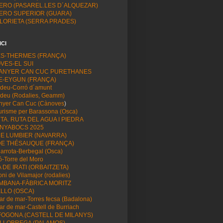
VERO (PASAREL.LES D´ALQUEZAR)
VERO SUPERIOR (GUARA)
GLORIETA (SERRA PRADES)
ICI
ES-THERMES (FRANÇA)
VES-EL SUI
ANYER CAN CUC PURETHANES
E-EYGUN (FRANÇA)
deu-Corró d´amunt
deu (Rodalies, Geamm)
nyer Can Cuc (Cànoves
)
turisme per Barassona (Osca)
A. RUTA DEL AGUA I PIEDRA
NYABOCS 2025
DE LUMBIER (NAVARRA)
DE THÉSAUQUE (FRANÇA)
arrota-Berbegal (Osca)
ó-Torre del Moro
 DE IRATI (ORBAITZETA)
oni de Vilamajor (rodalies)
MBANA-FÀBRICA MORITZ
ELLO (OSCA)
ar de mar-Torres fecsa (Badalona)
ar de mar-Castell de Burriach
FOGONA.(CASTELL DE MILANYS)