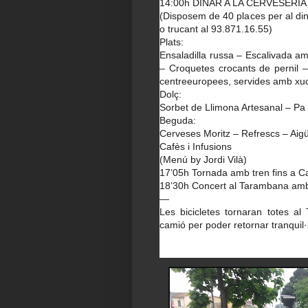
14:00h DINAR A LA CERVESERI
(Disposem de 40 places per al di
o trucant al 93.871.16.55)
Plats:
Ensaladilla russa – Escalivada a
– Croquetes crocants de pernil 
centreeuropees, servides amb xuc
Dolç:
Sorbet de Llimona Artesanal – Pa d
Beguda:
Cerveses Moritz – Refrescs – Aig
Cafès i Infusions
(Menú by Jordi Vilà)
17’05h Tornada amb tren fins a 
18’30h Concert al Tarambana 
—
Les bicicletes tornaran totes a
camió per poder retornar tranqui