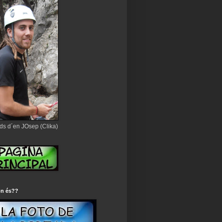
ds d´en JOsep (Clika)
on és??